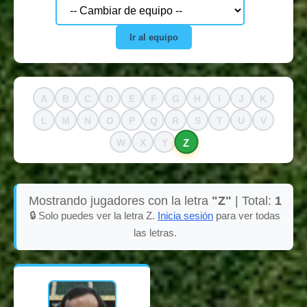
Ir al equipo
A
B
C
D
E
F
G
H
I
J
K
L
M
N
O
P
Q
R
S
T
U
V
Z
W
X
Y
Mostrando jugadores con la letra
"Z"
| Total:
1
🔒 Solo puedes ver la letra Z.
Inicia sesión
para ver todas
las letras.