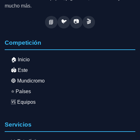
mucho más.
🐦
📷
🎬
📘
Competición
🏠 Inicio
🏟️ Este
🔵 Mundicromo
⭐ Países
🆚 Equipos
Servicios