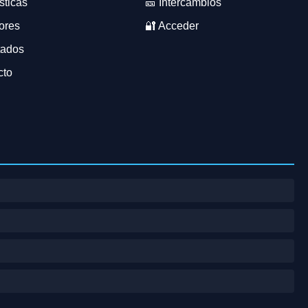
sticas
🎫 Intercambios
ores
🔐 Acceder
tados
cto