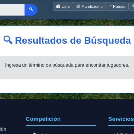
🏟️ Este
🔵 Mundicromo
⭐ Países

🔍
🔍 Resultados de Búsqueda
Ingresa un término de búsqueda para encontrar jugadores.
Competición
Servicio
ión