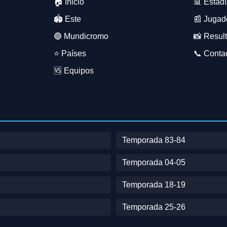
🏠 Inicio
📊 Estadí
🏟️ Este
📰 Jugad
🔵 Mundicromo
📸 Resul
⭐ Países
📞 Conta
🆚 Equipos
Temporada 83-84
Temporada 04-05
Temporada 18-19
Temporada 25-26