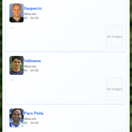
Gaspercic
Albacete
#3 · 04-05
Sin imagen
Valbuena
Albacete
#4 · 04-05
Sin imagen
Paco Peña
Albacete
#5 · 04-05