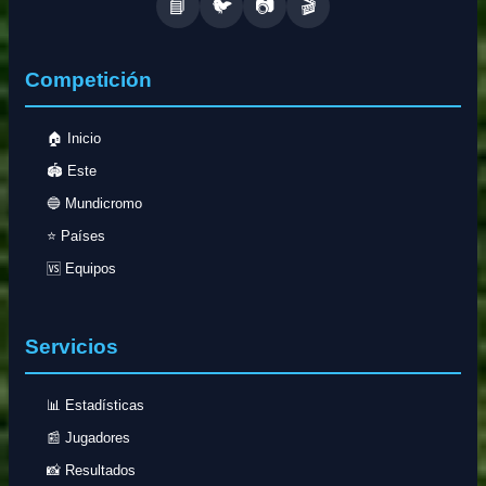
📘
🐦
📷
🎬
Competición
🏠 Inicio
🏟️ Este
🔵 Mundicromo
⭐ Países
🆚 Equipos
Servicios
📊 Estadísticas
📰 Jugadores
📸 Resultados