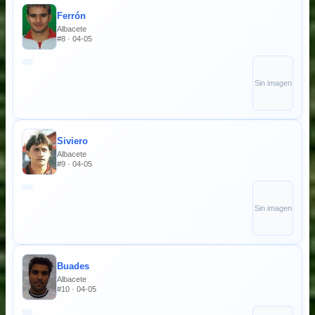
Ferrón
Albacete
#8 · 04-05
Sin imagen
Siviero
Albacete
#9 · 04-05
Sin imagen
Buades
Albacete
#10 · 04-05