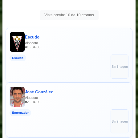
Vista previa: 10 de 10 cromos
Escudo
Albacete
#1 · 04-05
Escudo
Sin imagen
José González
Albacete
#2 · 04-05
Entrenador
Sin imagen