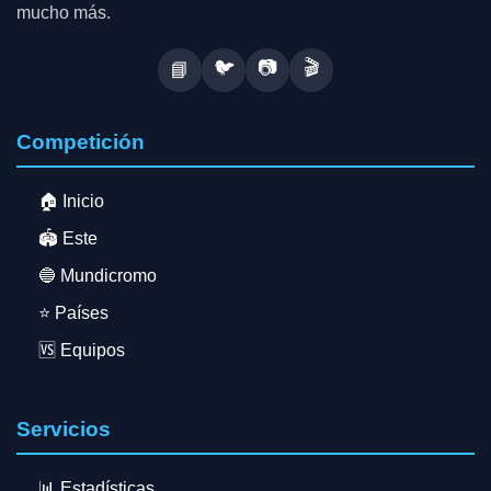
mucho más.
🐦
📷
🎬
📘
Competición
🏠 Inicio
🏟️ Este
🔵 Mundicromo
⭐ Países
🆚 Equipos
Servicios
📊 Estadísticas