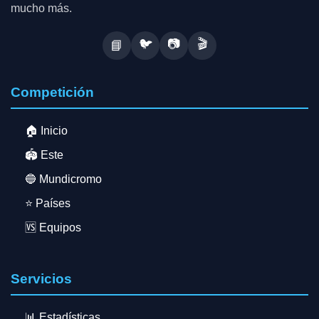
mucho más.
🐦
📷
🎬
📘
Competición
🏠 Inicio
🏟️ Este
🔵 Mundicromo
⭐ Países
🆚 Equipos
Servicios
📊 Estadísticas