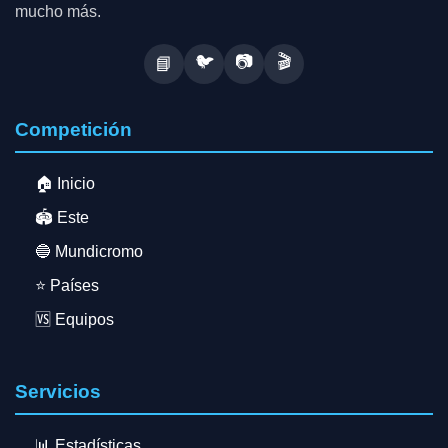
mucho más.
🐦
📷
🎬
📘
Competición
🏠 Inicio
🏟️ Este
🔵 Mundicromo
⭐ Países
🆚 Equipos
Servicios
📊 Estadísticas