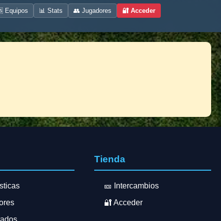
 Equipos
📊 Stats
👥 Jugadores
🔐 Acceder
s
Tienda
sticas
🎫 Intercambios
ores
🔐 Acceder
tados