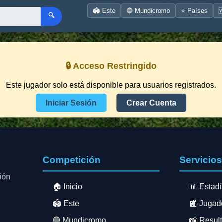
🏟️ Este
🔵 Mundicromo
⭐ Países

🔍
🔒 Acceso Restringido
Este jugador solo está disponible para usuarios registrados.
Iniciar Sesión
Crear Cuenta
Competición
Servicio
ión
🏠 Inicio
📊 Estadí
🏟️ Este
📰 Jugad
🔵 Mundicromo
📸 Resul