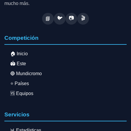
mucho más.
🐦
📷
🎬
📘
Competición
🏠 Inicio
🏟️ Este
🔵 Mundicromo
⭐ Países
🆚 Equipos
Servicios
📊 Estadísticas