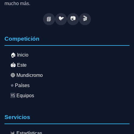
mucho más.
🐦
📷
🎬
📘
Competición
🏠 Inicio
🏟️ Este
🔵 Mundicromo
⭐ Países
🆚 Equipos
Servicios
📊 Estadísticas