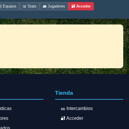
 Equipos
📊 Stats
👥 Jugadores
🔐 Acceder
s
Tienda
sticas
🎫 Intercambios
ores
🔐 Acceder
tados