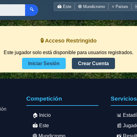
🏟️ Este
🔵 Mundicromo
⭐ Países

🔍
🔒 Acceso Restringido
Este jugador solo está disponible para usuarios registrados.
Iniciar Sesión
Crear Cuenta
Competición
Servicio
ión
🏠 Inicio
📊 Estadí
🏟️ Este
📰 Jugad
🔵 Mundicromo
📸 Resul