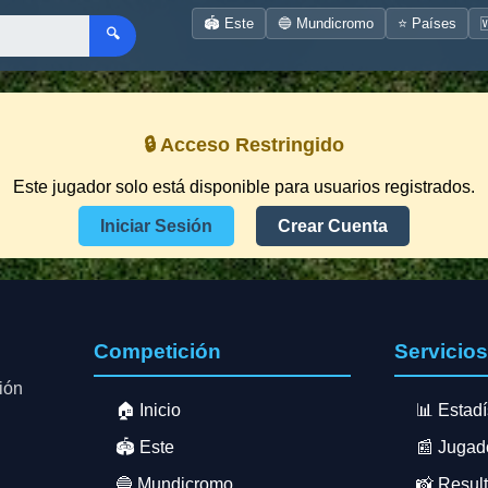
🏟️ Este
🔵 Mundicromo
⭐ Países

🔍
🔒 Acceso Restringido
Este jugador solo está disponible para usuarios registrados.
Iniciar Sesión
Crear Cuenta
Competición
Servicio
ión
🏠 Inicio
📊 Estadí
🏟️ Este
📰 Jugad
🔵 Mundicromo
📸 Resul