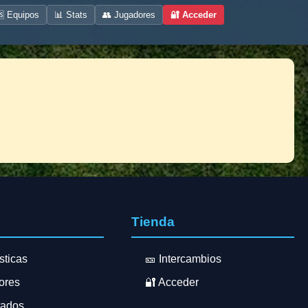
 Equipos
📊 Stats
👥 Jugadores
🔐 Acceder
s
Tienda
sticas
🎫 Intercambios
ores
🔐 Acceder
tados