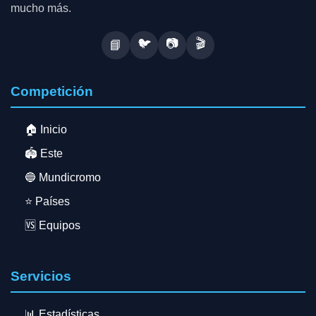
mucho más.
🐦
📷
🎬
📘
Competición
🏠 Inicio
🏟️ Este
🔵 Mundicromo
⭐ Países
🆚 Equipos
Servicios
📊 Estadísticas