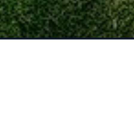
Cromopedia
Tu portal deportivo de referencia. Encuentra toda la
información sobre equipos, jugadores, estadísticas y
mucho más.
🐦
📷
🎬
📘
Competición
🏠 Inicio