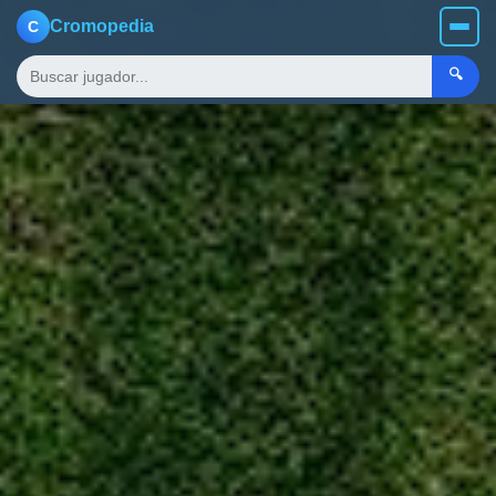
Cromopedia
C
🔍