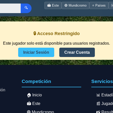
🏟️ Este
🔵 Mundicromo
⭐ Países

🔍
🔒 Acceso Restringido
Este jugador solo está disponible para usuarios registrados.
Iniciar Sesión
Crear Cuenta
Competición
Servicio
ión
🏠 Inicio
📊 Estadí
🏟️ Este
📰 Jugad
🔵 Mundicromo
📸 Resul