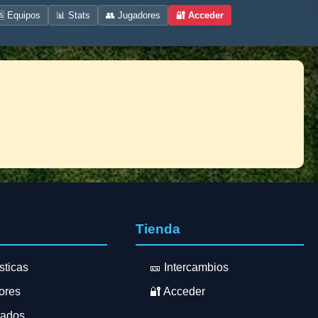
 Equipos
📊 Stats
👥 Jugadores
🔐 Acceder
s
Tienda
sticas
🎫 Intercambios
ores
🔐 Acceder
tados