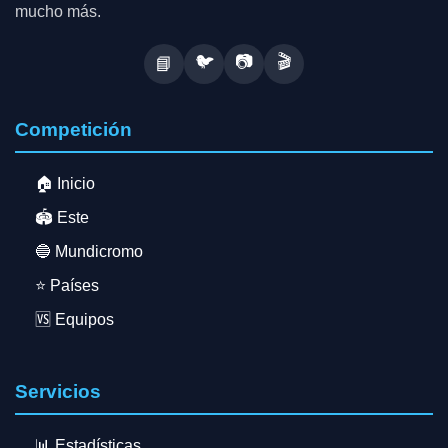
mucho más.
🐦
📷
🎬
📘
Competición
🏠 Inicio
🏟️ Este
🔵 Mundicromo
⭐ Países
🆚 Equipos
Servicios
📊 Estadísticas