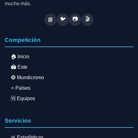
mucho más.
🐦
📷
🎬
📘
Competición
🏠 Inicio
🏟️ Este
🔵 Mundicromo
⭐ Países
🆚 Equipos
Servicios
📊 Estadísticas