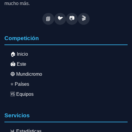
mucho más.
🐦
📷
🎬
📘
Competición
🏠 Inicio
🏟️ Este
🔵 Mundicromo
⭐ Países
🆚 Equipos
Servicios
📊 Estadísticas