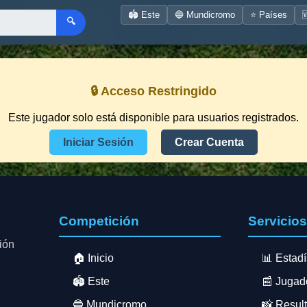
🏟️ Este
🔵 Mundicromo
⭐ Países

🔍
🔒 Acceso Restringido
Este jugador solo está disponible para usuarios registrados.
Iniciar Sesión
Crear Cuenta
Competición
Servicio
ión
🏠 Inicio
📊 Estadí
🏟️ Este
📰 Jugad
🔵 Mundicromo
📸 Resul