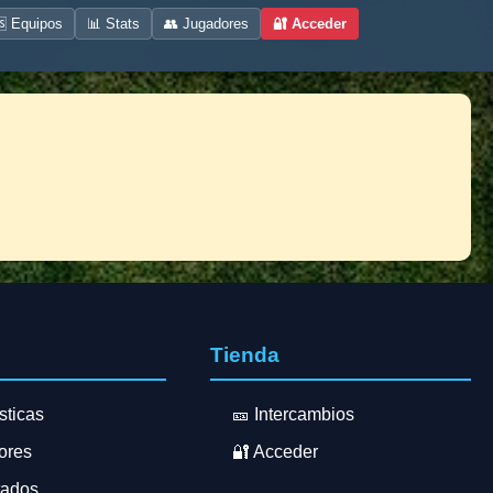
 Equipos
📊 Stats
👥 Jugadores
🔐 Acceder
s
Tienda
sticas
🎫 Intercambios
ores
🔐 Acceder
tados